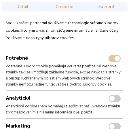
Detail
O cookie
Zatvoriť
Voľba jazyka
Sk
Spolu s našimi partnermi používame technológie vrátane súborov
Zaregistrujte sa
Zabudli ste heslo?
EN
PL
cookies, ktorými o vás zhromažďujeme informácie na rôzne účely.
Momentálne nemáme dostupné žiadne termíny
Používame tieto typy,súborov cookies:
Domov
Email
Balíčky
Potrebné
Heslo
Potrebné súbory cookie pomáhajú vytvárať použiteľné webové
Izby
Potrebujete pomoc s rezerváciou?
stránky tak, že umožňujú základné funkcie, ako je navigácia stránky
Zavolajte na
+421 52 418 11 08
alebo napíšte na
recepcia@hotel-
a prístup k,chráneným oblastiam webových stránok. Webové
hubert.sk
Darčekové poukážky
stránky nemôžu riadne fungovať bez týchto súborov cookies.
Prihlásiť sa
Analytické
Vstupenky
Objavujte ostatné balíčky
Analytické cookies nám pomáhajú zlepšovať našu webovú stránku
Pokračovať bez prihlásenia
zhromažďovaním a hlásením informácií o jej použití.
Zobraziť všetky balíčky
Marketing